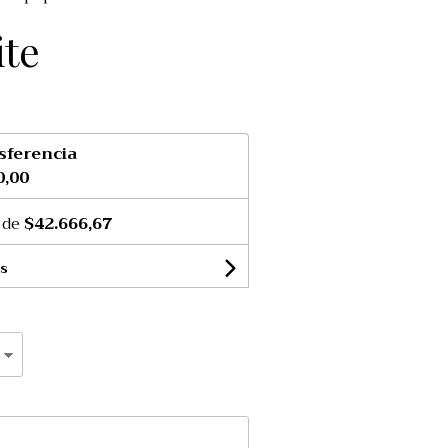
ite
sferencia
0,00
 de
$42.666,67
s