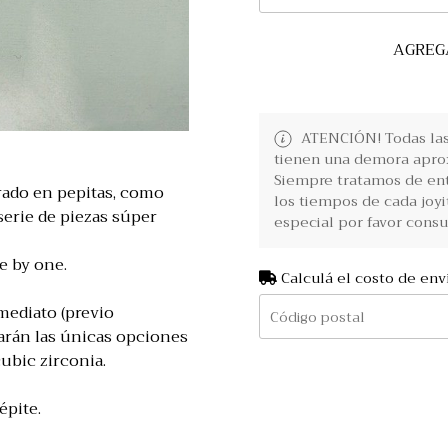
AGREG
ATENCIÓN! Todas las 
tienen una demora aprox
Siempre tratamos de ent
rado en pepitas, como
los tiempos de cada joyi
serie de piezas súper
especial por favor consu
e by one.
Calculá el costo de env
mediato (previo
rarán las únicas opciones
cubic zirconia.
épite.