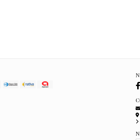
N
C
N