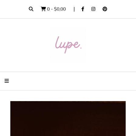
0
-
$0,00