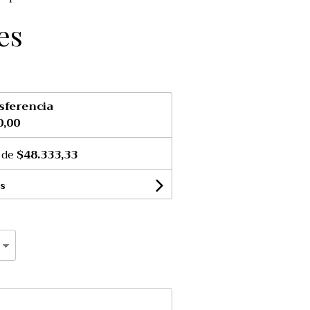
es
sferencia
0,00
 de
$48.333,33
s