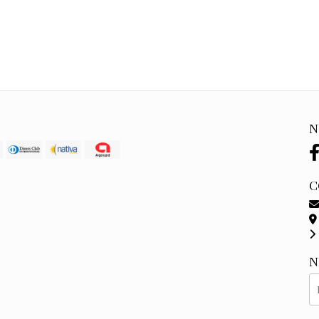
N
C
N